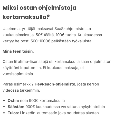
Miksi ostan ohjelmistoja
kertamaksulla?
Useimmat yrittäjät maksavat SaaS-ohjelmistoista
kuukausimaksuja. 50€ täältä, 100€ tuolta. Kuukaudessa
kertyy helposti 500-1000€ pelkästään työkaluista.
Minä teen toisin.
Ostan lifetime-lisenssejä eli kertamaksulla saan ohjelmiston
käyttööni loputtomiin. Ei kuukausimaksuja, ei
vuosisopimuksia.
Paras esimerkki?
HeyReach-ohjelmisto
, josta kerron
videossa tarkemmin.
Ostin:
noin 900€ kertamaksulla
Säästän:
900€ kuukaudessa verrattuna nykyhintoihin
Tulos:
LinkedIn-automaatio joka noudattaa alustan