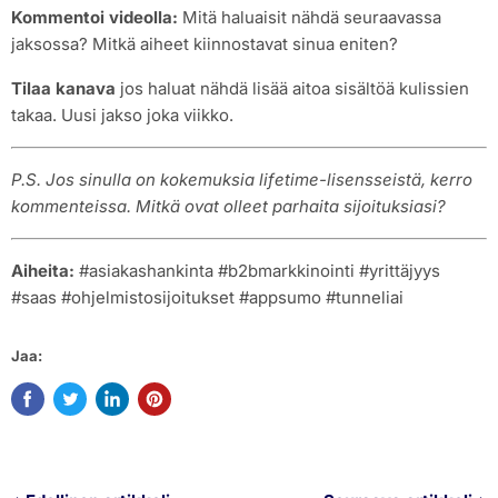
Kommentoi videolla:
Mitä haluaisit nähdä seuraavassa
jaksossa? Mitkä aiheet kiinnostavat sinua eniten?
Tilaa kanava
jos haluat nähdä lisää aitoa sisältöä kulissien
takaa. Uusi jakso joka viikko.
P.S. Jos sinulla on kokemuksia lifetime-lisensseistä, kerro
kommenteissa. Mitkä ovat olleet parhaita sijoituksiasi?
Aiheita:
#asiakashankinta #b2bmarkkinointi #yrittäjyys
#saas #ohjelmistosijoitukset #appsumo #tunneliai
Jaa: