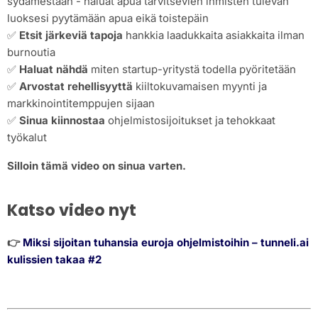
sydämestään - haluat apua tarvitsevien ihmisten tulevan
luoksesi pyytämään apua eikä toistepäin
✅
Etsit järkeviä tapoja
hankkia laadukkaita asiakkaita ilman
burnoutia
✅
Haluat nähdä
miten startup-yritystä todella pyöritetään
✅
Arvostat rehellisyyttä
kiiltokuvamaisen myynti ja
markkinointitemppujen sijaan
✅
Sinua kiinnostaa
ohjelmistosijoitukset ja tehokkaat
työkalut
Silloin tämä video on sinua varten.
Katso video nyt
👉
Miksi sijoitan tuhansia euroja ohjelmistoihin – tunneli.ai
kulissien takaa #2