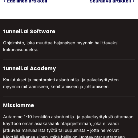
Edellinen artikkeli
Seuraava artikkeli
tunneli.ai Software
Ohjelmisto, joka muuttaa hajanaisen myynnin hallittavaksi
kokonaisuudeksi.
tunneli.ai Academy
Koulutukset ja mentorointi asiantuntija- ja palveluyritysten
myynnin mittaamiseen, kehittämiseen ja johtamiseen.
Missiomme
Autamme 1-10 henkilön asiantuntija- ja palveluyrityksiä ottamaan
käyttöön oman asiakashankintajärjestelmän, joka ei vaadi
jatkuvaa manuaalista työtä tai uupumista – jotta he voivat
käyttää aikansa siihen, mikä heille on luontevinta: auttamaan