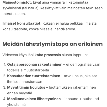
Mainostoimistot:
Eivät aina ymmärrä liiketoimintaa
syvällisesti (tai halua), keskittyvät vain mainosten tekniseen
toteutukseen.
Ilmaiset konsultaatiot:
Kukaan ei halua pelkkää ilmaista
konsultaatioita, koska niissä ei nähdä arvoa.
Meidän lähestymistapa on erilainen
Videossa käyn läpi
koko prosessin
alusta loppuun:
Ostajapersoonan rakentaminen
– ei demografiaa vaan
todellisia muutostarpeita
Konsultaation tuotteistaminen
– arvolupaus joka saa
ihmiset innostumaan
Myyntitiimin koulutus
– luottamuksen rakentaminen
ennen myyntiä
Monikanavainen lähestyminen
– inbound + outbound
yhdistelmä