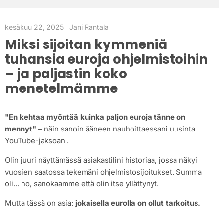
kesäkuu 22, 2025
Jani Rantala
Miksi sijoitan kymmeniä
tuhansia euroja ohjelmistoihin
– ja paljastin koko
menetelmämme
"En kehtaa myöntää kuinka paljon euroja tänne on
mennyt"
– näin sanoin ääneen nauhoittaessani uusinta
YouTube-jaksoani.
Olin juuri näyttämässä asiakastilini historiaa, jossa näkyi
vuosien saatossa tekemäni ohjelmistosijoitukset. Summa
oli... no, sanokaamme että olin itse yllättynyt.
Mutta tässä on asia:
jokaisella eurolla on ollut tarkoitus.