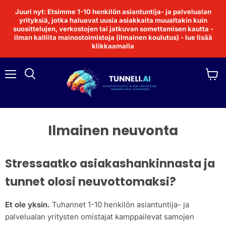
Juuri nyt: Etsimme 1-10 henkilön asiantuntija- ja palvelualan
yrityksiä, jotka haluavat uusia asiakkaita muualtakin kuin
suosittelujen, verkostojen tai jatkuvan somettamisen kautta -
ilman kalliita mainostoimistoja (ilmainen koulutus) - lue lisää
klikkaamalla
Valikko
Katso
ostosk
Ilmainen neuvonta
Stressaatko asiakashankinnasta ja
tunnet olosi neuvottomaksi?
Et ole yksin.
Tuhannet 1-10 henkilön asiantuntija- ja
palvelualan yritysten omistajat kamppailevat samojen